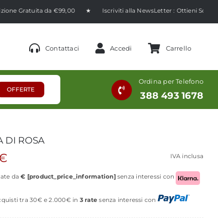
a da €99,00 ★ Iscriviti alla NewsLetter : Ottieni Sconto 10% ★
Contattaci
Accedi
Carrello
Ordina per Telefono
OFFERTE
388 493 1678
A DI ROSA
€
IVA inclusa
rate da
€ [product_price_information]
senza interessi con
cquisti tra 30€ e 2.000€ in
3 rate
senza interessi con