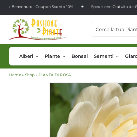
Salta
uto : Coupon Sconto 10% ★ Spedizione Gratuita da €99,00 ★ Iscri
al
contenuto
Cerca
per:
Alberi
Piante
Bonsai
Sementi
Giar
Home
»
Shop
»
PIANTA DI ROSA