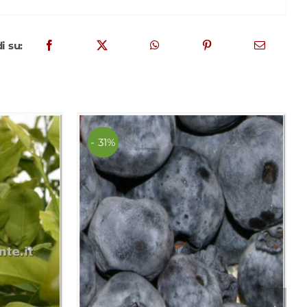
i su:
- 31%