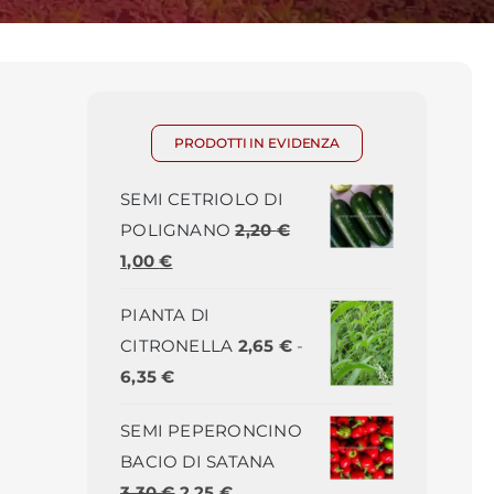
PRODOTTI IN EVIDENZA
SEMI CETRIOLO DI
POLIGNANO
2,20
€
Il
Il
1,00
€
prezzo
prezzo
PIANTA DI
originale
attuale
CITRONELLA
2,65
€
-
era:
è:
Fascia
6,35
€
2,20 €.
1,00 €.
di
SEMI PEPERONCINO
prezzo:
BACIO DI SATANA
da
Il
Il
3,30
€
2,25
€