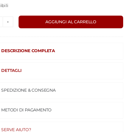
bili
AGGIUNGI AL CARRELLO
IANTA
I
OSA
uantità
DESCRIZIONE COMPLETA
DETTAGLI
SPEDIZIONE & CONSEGNA
METODI DI PAGAMENTO
SERVE AIUTO?