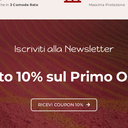
prodotto
he in
3 Comode Rate
Massima Protezione
Iscriviti alla Newsletter
to 10% sul Primo O
RICEVI COUPON 10%