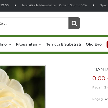
viti alla NewsLetter : Ottieni Sconto 10% ★ Spedizione Gratuit
dino
Fitosanitari
Terricci E Substrati
Olio Evo
PIANT
0,00
Paga in 3 
Paga gli a