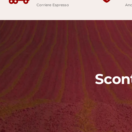
Corriere Espresso
Anc
Scon