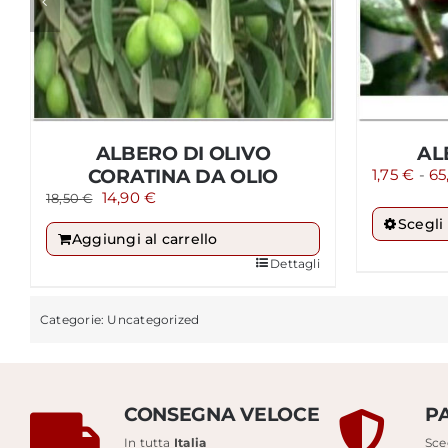
ALBERO DI OLIVO
AL
CORATINA DA OLIO
1,75
€
-
65
Il
Il
14,90
€
18,50
€
prezzo
prezzo
Scegli
originale
attuale
Aggiungi al carrello
era:
è:
Dettagli
18,50 €.
14,90 €.
Categorie:
Uncategorized
CONSEGNA VELOCE
P
In tutta
Italia
Sceg