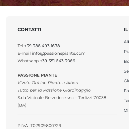
CONTATTI
IL
Al
Tel
+39 388 493 1678
Pi
E-mail
info@passionepiante.com
Whatsapp
+39 351 643 3066
Bo
Se
PASSIONE PIANTE
Gi
Vivaio OnLine Piante e Alberi
Tutto per la Passione Giardinaggio
Fo
S.da Vicinale Belvedere snc – Terlizzi 70038
Te
(BA)
Ol
P.IVA IT07909800729